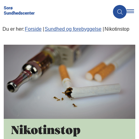
Du er her:
Forside
Sundhed og forebyggelse
Nikotinstop
Nikotinstop